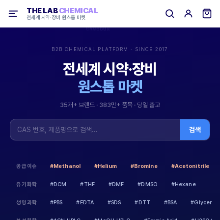
THE LAB
CHEMICAL
전세계 시약·장비 원스톱 마켓
C₆H₁₂O₆
NaHCO₃
CH₃COOH
B2B CHEMICAL PLATFORM · SINCE 2017
전세계 시약·장비
원스톱 마켓
35개+ 브랜드 · 383만+ 품목 · 당일 출고
검색
공급이슈
#Methanol
#Helium
#Bromine
#Acetonitrile
유기화학
#DCM
#THF
#DMF
#DMSO
#Hexane
생명과학
#PBS
#EDTA
#SDS
#DTT
#BSA
#Glycerol