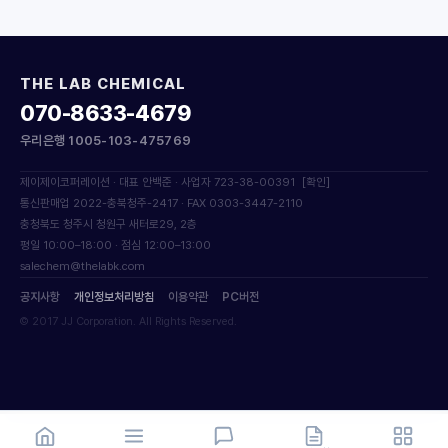
THE LAB CHEMICAL
070-8633-4679
우리은행 1005-103-475769
제이제이코퍼레이션 · 대표 안백준 · 사업자 723-38-00391
[확인]
통신판매업 2022-충북청주-2417 · FAX 0303-3447-2110
충청북도 청주시 청원구 새터로29, 2층
평일 10:00–18:00 · 점심 12:00–13:00
salechem@thelabk.com
공지사항
개인정보처리방침
이용약관
PC버전
© 2017 JJ Corporation. All Rights Reserved.