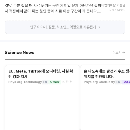
기간 지난 시약을 재확인해서 쓰시는지, 규정상 무조건 폐기하
실온까지 기다렸다 여는 게 안전합니다. 급하면 그만큼 손해라
KF로 수분 잡을 때 시료 옮기는 구간이 제일 문제 아닌가요 칼피
더랩케미칼 기술팀
시는지 궁금합니다. 인증받은 랩은 선택지가 없을 것 같기도 합
는 게 좀 얄궂습니다. · 실온 적응 얼마나 두시나요 (10분? 30
8.07 14:05
셔 적정에서 값이 튀는 원인 중에 시료 이송 구간이 꽤 큽니다.
니다.
분?) · 소분해서 냉동하시나요, 원병 그대로 쓰시나요 · 성에 낀
주사기로 뽑아서 셀에 넣는 사이에 공기 중 수분이 들어갑니다. ·
병은 어떻게 처리하시나요
셀 블랭크(drift) 먼저 안정시키고 시작 · 시료량은 예상 수분량
연구 이야기, 질문, 하소연... 익명으로 자유롭게 →
에 맞춰서. 너무 적으면 오차가 커집니다 · 표준액(적정액) 역가
는 주기적으로 재확인 수분 규격이 빡빡한 원료 다루시는 분들,
반복성 어느 정도까지 잡으시나요?
Science News
더보기 →
EU, Meta, TikTok에 모니터링, 사실 확
은 나노촉매는 발전과 수소 생
인 강화 지시
위치를 전환합니다.
Phys.org Technology
1시간 전
Phys.org Chemistry
EN
일반과학
EN
생명·