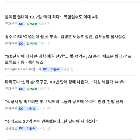
올여름 열대야 13.7일 '역대 최다'…폭염일수도 역대 4위
전자신문
54분 전
KO
일반과학
활주로 50℃ 넘는데 쉴 곳 부족…김영훈 노동부 장관, 김포공항 불시점검
전자신문
1시간 전
KO
일반과학
"80년 만에 다시 쓴 과학 패권 선언"... 美 백악관, AI 중심 '새로운 황금기' 프
로젝트 가동 - 특허뉴스
Google News AI반도체
1시간 전
KO
기술·AI
마라도나 '신의 손' 축구공, 40년 만에 경매 나온다…“예상 낙찰가 141억”
전자신문
1시간 전
KO
일반과학
“식당서 밥 먹으려면 벗고 먹어라”…몰카 공포에 '스마트 안경' 찬밥 신세
전자신문
2시간 전
KO
기술·AI
“주식으로 27억 수익 인증했는데…한 달만에 사라졌다”
전자신문
2시간 전
KO
기술·AI