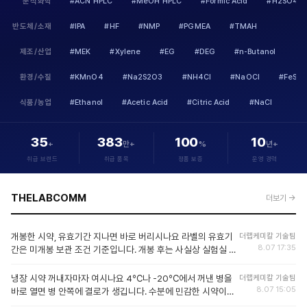
분석화학
#ACN HPLC
#MeOH HPLC
#Formic Acid
#H2SO4
반도체/소재
#IPA
#HF
#NMP
#PGMEA
#TMAH
제조/산업
#MEK
#Xylene
#EG
#DEG
#n-Butanol
환경/수질
#KMnO4
#Na2S2O3
#NH4Cl
#NaOCl
#FeSO
식품/농업
#Ethanol
#Acetic Acid
#Citric Acid
#NaCl
35
383
100
10
+
만+
%
년+
취급 브랜드
취급 품목
정품 보증
운영 경력
THELABCOMM
더보기 →
개봉한 시약, 유효기간 지나면 바로 버리시나요 라벨의 유효기
더랩케미칼 기술팀
8.07 17:35
간은 미개봉 보관 조건 기준입니다. 개봉 후는 사실상 실험실 관
리에 달려 있습니다. 저희가 문의받을 때 안내드리는 기준입니
다. · 정량 분석·인증 시험에 쓰는 건 기간 지나면 쓰지 않기 · 합
냉장 시약 꺼내자마자 여시나요 4℃나 -20℃에서 꺼낸 병을
더랩케미칼 기술팀
성 출발물질처럼 순도 여유가 있는 건 상태 확인 후 판단 (색 변
8.07 15:05
바로 열면 병 안쪽에 결로가 생깁니다. 수분에 민감한 시약이면
화, 덩어리짐, 침전) · 과산화물 생성 용매는 기간과 별개로 검사
그것만으로 스펙이 나갑니다. 효소나 표준품처럼 비싼 것일수록