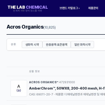
THE LAB
CHEMICAL
브랜드 카탈로그
제품문의
▾
전세계 시약·장비 원스톱 마켓
Acros Organics
(10,825)
생화학 시약
완충용액·표준용액
일반 화학시약
분류
상품 정보
ACROS ORGANICS™
472931000
/
AmberChrom™, 50WX8, 200-400 mesh, H-fo
CAS: 69011-20-7 · 제품명: 디에테닐벤젠과 에테닐벤젠 및 에