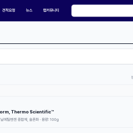
견적요청
뉴스
랩커뮤니티
rm, Thermo Scientific™
테닐에틸벤젠 중합체, 술폰화 · 용량: 100g