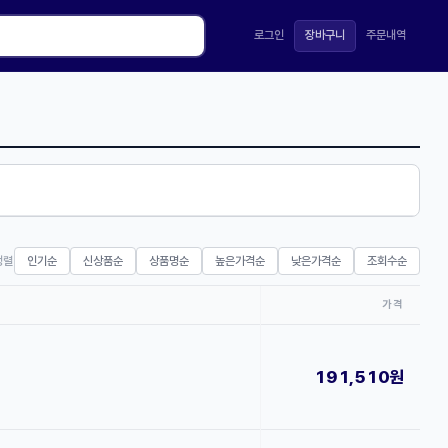
로그인
장바구니
주문내역
정렬
인기순
신상품순
상품명순
높은가격순
낮은가격순
조회수순
가격
191,510원