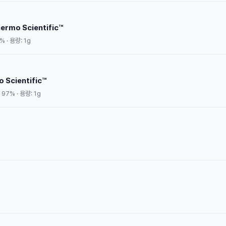
hermo Scientific™
 · 용량: 1g
 Scientific™
7% · 용량: 1g