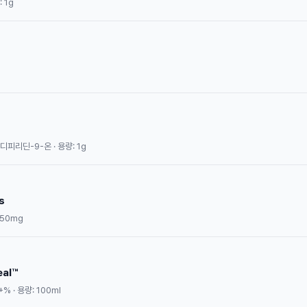
 1g
)디피리딘-9-온 · 용량: 1g
s
250mg
eal™
% · 용량: 100ml