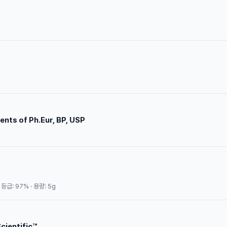
ents of Ph.Eur, BP, USP
등급: 97% · 용량: 5g
cientific™