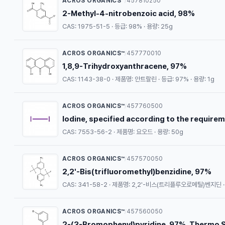
ACROS ORGANICS™
457810250
/
2-Methyl-4-nitrobenzoic acid, 98%
CAS: 1975-51-5 · 등급: 98% · 용량: 25g
ACROS ORGANICS™
457770010
/
1,8,9-Trihydroxyanthracene, 97%
CAS: 1143-38-0 · 제품명: 안트랄린 · 등급: 97% · 용량: 1g
ACROS ORGANICS™
457760500
/
Iodine, specified according to the requirem
CAS: 7553-56-2 · 제품명: 요오드 · 용량: 50g
ACROS ORGANICS™
457570050
/
2,2'-Bis(trifluoromethyl)benzidine, 97%
CAS: 341-58-2 · 제품명: 2,2'-비스(트리플루오로메틸)벤지딘 · 
ACROS ORGANICS™
457560050
/
2-(3-Bromophenyl)pyridine, 97%, Thermo S