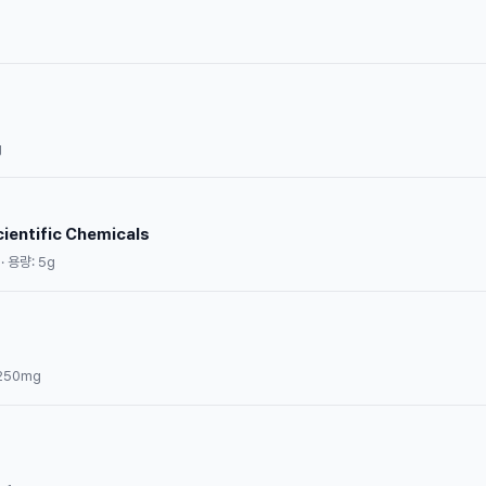
g
ientific Chemicals
· 용량: 5g
 250mg