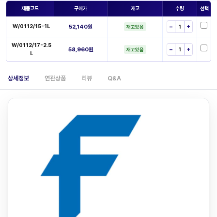
제품코드
구매가
재고
수량
선택
W/0112/15-1L
52,140원
−
+
재고있음
W/0112/17-2.5
58,960원
−
+
재고있음
L
상세정보
연관상품
리뷰
Q&A