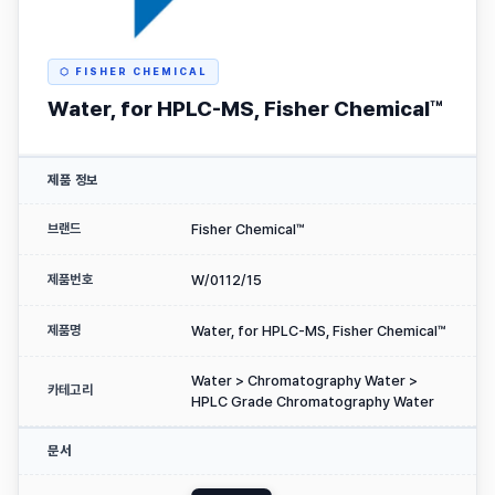
⬡ FISHER CHEMICAL
Water, for HPLC-MS, Fisher Chemical™
제품 정보
브랜드
Fisher Chemical™
제품번호
W/0112/15
제품명
Water, for HPLC-MS, Fisher Chemical™
Water > Chromatography Water >
카테고리
HPLC Grade Chromatography Water
문서