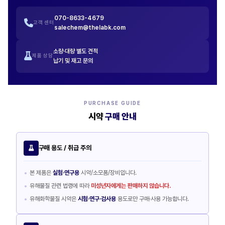
070-8633-4679
고객 센터
salechem@thelabk.com
소량·대량 별도 견적
제품 상담
납기 및 재고 문의
PURCHASE GUIDE
시약
구매 안내
구매 용도 / 취급 주의
본 제품은
실험·연구용
시약/소모품/장비입니다.
유해물질 관련 법령에 따라
미성년자에게는 판매하지 않습니다.
유해화학물질 시약은
시험·연구·검사용
용도로만 구매·사용 가능합니다.