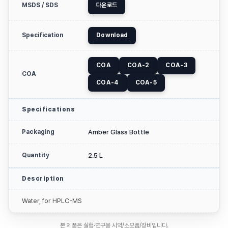
MSDS / SDS
다운로드
Specification
Download
COA
COA-2
COA-3
COA
COA-4
COA-5
Specifications
Packaging
Amber Glass Bottle
Quantity
2.5 L
Description
Water, for HPLC-MS
본 제품은 실험·연구용 시약/소모품/장비입니다.