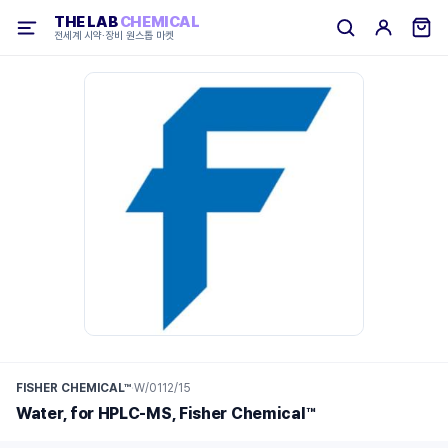
THE LAB
CHEMICAL
전세계 시약·장비 원스톱 마켓
FISHER CHEMICAL™
·
W/0112/15
Water, for HPLC-MS, Fisher Chemical™