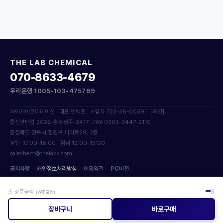
THE LAB CHEMICAL
070-8633-4679
우리은행 1005-103-475769
제이제이코퍼레이션 · 대표 안백준 · 사업자 723-38-00391
[확인]
통신판매업 2022-충북청주-2417 · FAX 0303-3447-2110
충청북도 청주시 청원구 새터로29, 2층
평일 10:00–18:00 · 점심 12:00–13:00
salechem@thelabk.com
공지사항
개인정보처리방침
이용약관
PC버전
© 2017 JJ Corporation. All Rights Reserved.
–
총 상품금액
원
(VAT 포함)
장바구니
바로구매