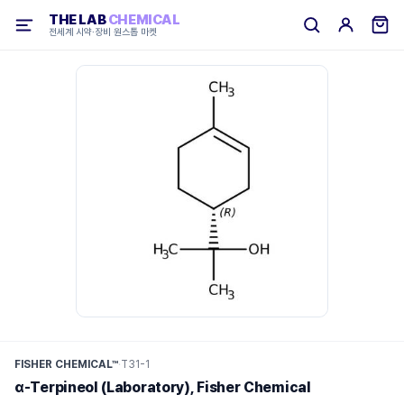
THE LAB
CHEMICAL
전세계 시약·장비 원스톱 마켓
FISHER CHEMICAL™
·
T31-1
α-Terpineol (Laboratory), Fisher Chemical