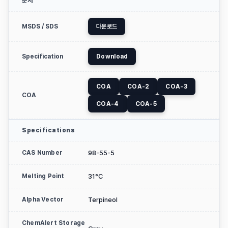
문서
MSDS / SDS
다운로드
Specification
Download
COA
COA-2
COA-3
COA
COA-4
COA-5
Specifications
CAS Number
98-55-5
Melting Point
31°C
Alpha Vector
Terpineol
ChemAlert Storage