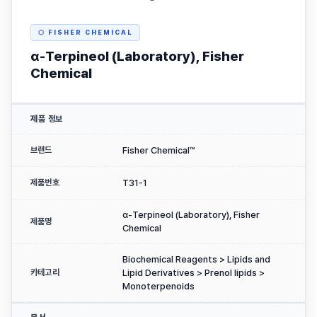
⬡ FISHER CHEMICAL
α-Terpineol (Laboratory), Fisher
Chemical
제품 정보
브랜드
Fisher Chemical™
제품번호
T31-1
α-Terpineol (Laboratory), Fisher
제품명
Chemical
Biochemical Reagents > Lipids and
카테고리
Lipid Derivatives > Prenol lipids >
Monoterpenoids