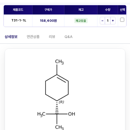
제품코드
구매가
재고
수량
선택
T31-1-1L
158,400원
−
+
재고있음
상세정보
연관상품
리뷰
Q&A