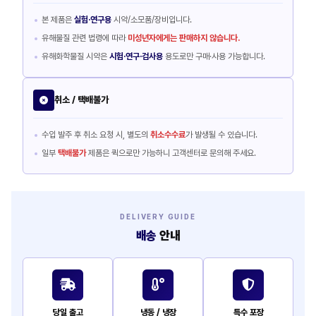
본 제품은
실험·연구용
시약/소모품/장비입니다.
유해물질 관련 법령에 따라
미성년자에게는 판매하지 않습니다.
유해화학물질 시약은
시험·연구·검사용
용도로만 구매·사용 가능합니다.
취소 / 택배불가
수입 발주 후 취소 요청 시, 별도의
취소수수료
가 발생될 수 있습니다.
일부
택배불가
제품은 퀵으로만 가능하니 고객센터로 문의해 주세요.
DELIVERY GUIDE
배송
안내
당일 출고
냉동 / 냉장
특수 포장