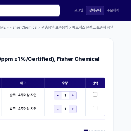
로그인
장바구니
주문내역
OME
Fisher Chemical
완충용액·표준용액
매트릭스 블랭크·표준화 용액
>
>
>
0ppm ±1%/Certified), Fisher Chemical
재고
수량
선택
발주 · 4주이상 지연
−
+
발주 · 4주이상 지연
−
+
–