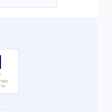
장
유독물질
 가능