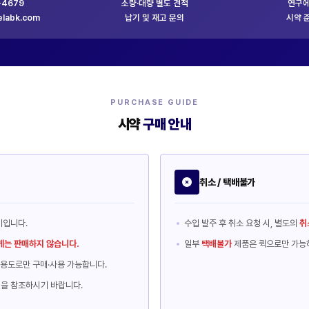
-4679
소량·대량 별도 견적
연구에
labk.com
납기 및 재고 문의
시약 
PURCHASE GUIDE
시약
구매 안내
취소 / 택배불가
비입니다.
수입 발주 후 취소 요청 시, 별도의
취
는 판매하지 않습니다.
일부
택배불가
제품은 퀵으로만 가능
용도로만 구매·사용 가능합니다.
령을 참조하시기 바랍니다.