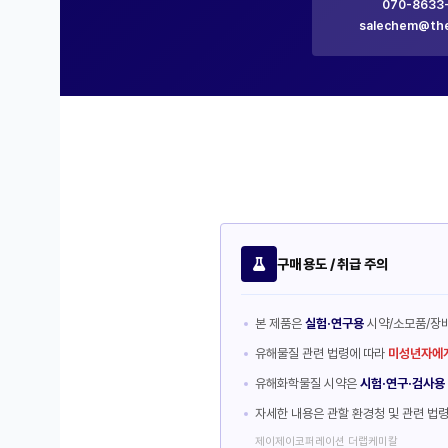
070-8633
salechem@the
구매 용도 / 취급 주의
본 제품은
실험·연구용
시약/소모품/장
유해물질 관련 법령에 따라
미성년자에게
유해화학물질 시약은
시험·연구·검사용
자세한 내용은 관할 환경청 및 관련 법
제이제이코퍼레이션 더랩케미칼