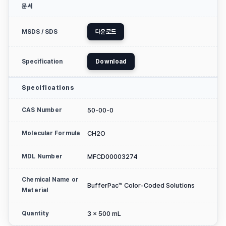
문서
MSDS / SDS
다운로드
Specification
Download
Specifications
CAS Number
50-00-0
Molecular Formula
CH2O
MDL Number
MFCD00003274
Chemical Name or
BufferPac™ Color-Coded Solutions
Material
Quantity
3 x 500 mL