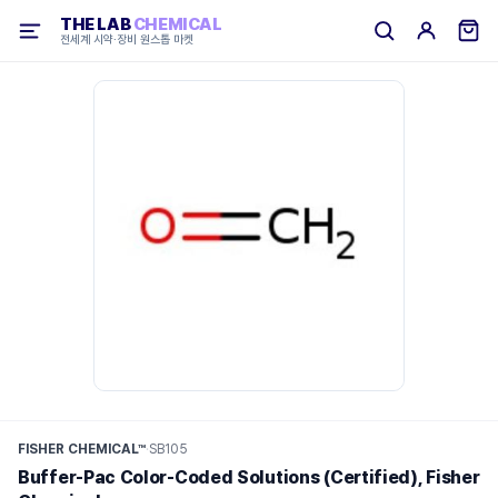
THE LAB
CHEMICAL
전세계 시약·장비 원스톱 마켓
FISHER CHEMICAL™
·
SB105
Buffer-Pac Color-Coded Solutions (Certified), Fisher