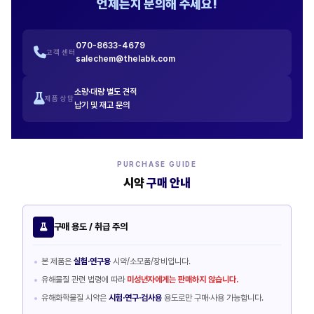
언제든지 문의해 주세요!
070-8633-4679
고객 센터
salechem@thelabk.com
소량·대량 별도 견적
제품 상담
납기 및 재고 문의
PURCHASE GUIDE
시약
구매 안내
구매 용도 / 취급 주의
본 제품은
실험·연구용
시약/소모품/장비입니다.
유해물질 관련 법령에 따라
미성년자에게는 판매하지 않습니다.
유해화학물질 시약은
시험·연구·검사용
용도로만 구매·사용 가능합니다.