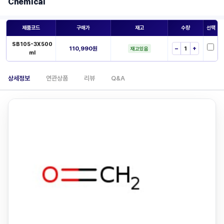
Chemical
제품코드
구매가
재고
수량
선택
SB105-3X500
110,990원
−
+
재고있음
ml
상세정보
연관상품
리뷰
Q&A