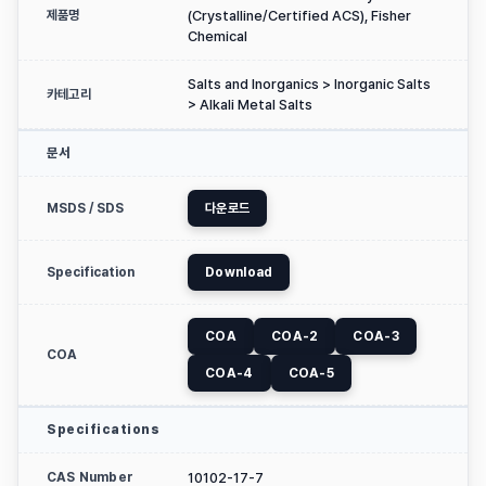
제품명
(Crystalline/Certified ACS), Fisher
Chemical
Salts and Inorganics > Inorganic Salts
카테고리
> Alkali Metal Salts
문서
MSDS / SDS
다운로드
Specification
Download
COA
COA-2
COA-3
COA
COA-4
COA-5
Specifications
CAS Number
10102-17-7