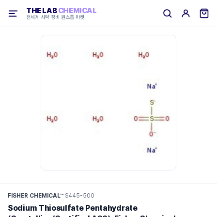
THE LAB
CHEMICAL
전세계 시약·장비 원스톱 마켓
FISHER CHEMICAL™
·
S445-500
Sodium Thiosulfate Pentahydrate