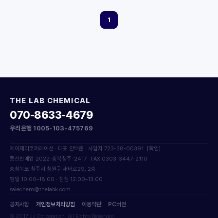
1
THE LAB CHEMICAL
070-8633-4679
우리은행 1005-103-475769
제이제이코퍼레이션 · 대표 안백준 · 사업자 723-38-00391
[확인]
통신판매업 2022-충북청주-2417 · FAX 0303-3447-2110
충청북도 청주시 청원구 새터로29, 2층
평일 10:00–18:00 · 점심 12:00–13:00
salechem@thelabk.com
공지사항
개인정보처리방침
이용약관
PC버전
© 2017 JJ Corporation. All Rights Reserved.