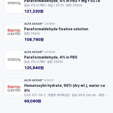
Paraformaldehyde, 4% in PBS + Mg + EGTA
등급: 4% in PBS + Mg + EGTA · 용량: 250ml
121,220원
ALFA AESAR™
J61984
·
Paraformaldehyde fixative solution
용량: 250ml
108,790원
ALFA AESAR™
J61899
·
Paraformaldehyde, 4% in PBS
등급: 4% in PBS · 용량: 250ml
125,840원
ALFA AESAR™
A12431
·
Hematoxylin hydrate, 96% (dry wt.), water ca
6%
CAS: 517-28-2 · 제품명: 헤마톡실린 · 등급: 96% (dry wt. · 용량: 5g
69,080원