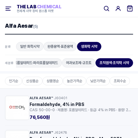
THE LAB
CHEMICAL
전세계 시약·장비 원스톱 마켓
Alfa Aesar
(5)
일반 화학시약
완충용액·표준용액
생화학 시약
분류
련물질
포름알데히드·파라포름알데히드
여과보조제·규조토
조직염색·조직학 시약
세분류
인기순
신상품순
상품명순
높은가격순
낮은가격순
조회수순
ALFA AESAR™
J60401
·
Formaldehyde, 4% in PBS
CAS: 50-00-0 · 제품명: 포름알데히드 · 등급: 4% in PBS · 용량: 250ml
76,560원
ALFA AESAR™
J62478
·