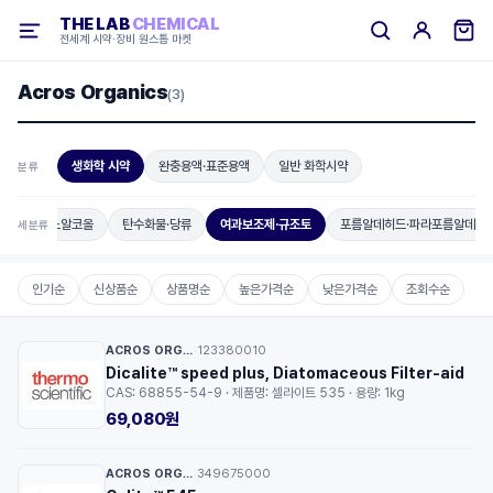
THE LAB
CHEMICAL
전세계 시약·장비 원스톱 마켓
Acros Organics
(3)
생화학 시약
완충용액·표준용액
일반 화학시약
분류
아미노알코올
탄수화물·당류
여과보조제·규조토
포름알데히드·파라포름알데히
세분류
인기순
신상품순
상품명순
높은가격순
낮은가격순
조회수순
ACROS ORGANICS™
123380010
·
Dicalite™ speed plus, Diatomaceous Filter-aid
CAS: 68855-54-9 · 제품명: 셀라이트 535 · 용량: 1kg
69,080원
ACROS ORGANICS™
349675000
·