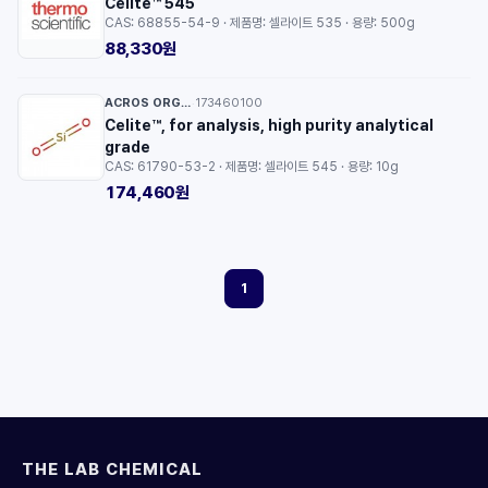
Celite™ 545
CAS: 68855-54-9 · 제품명: 셀라이트 535 · 용량: 500g
88,330원
ACROS ORGANICS™
173460100
·
Celite™, for analysis, high purity analytical
grade
CAS: 61790-53-2 · 제품명: 셀라이트 545 · 용량: 10g
174,460원
1
THE LAB CHEMICAL