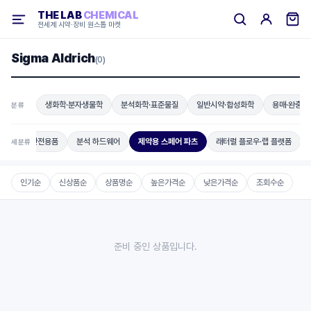
THE LAB
CHEMICAL
전세계 시약·장비 원스톱 마켓
Sigma Aldrich
(0)
생화학·분자생물학
분석화학·표준물질
일반시약·합성화학
용매·완충용
분류
플로우
안전용품
분석 하드웨어
제약용 스페어 파츠
래터럴 플로우·랩 플랫폼
세분류
인기순
신상품순
상품명순
높은가격순
낮은가격순
조회수순
준비 중인 상품입니다.