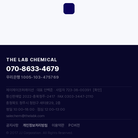
THE LAB CHEMICAL
070-8633-4679
우리은행 1005-103-475769
제이제이코퍼레이션 · 대표 안백준 · 사업자 723-38-00391
[확인]
통신판매업 2022-충북청주-2417 · FAX 0303-3447-2110
충청북도 청주시 청원구 새터로29, 2층
평일 10:00–18:00 · 점심 12:00–13:00
salechem@thelabk.com
공지사항
개인정보처리방침
이용약관
PC버전
© 2017 JJ Corporation. All Rights Reserved.