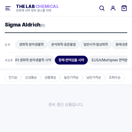
THE LAB
CHEMICAL
전세계 시약·장비 원스톱 마켓
Sigma Aldrich
(0)
생화학·분자생물학
분석화학·표준물질
일반시약·합성화학
용매·완충용
분류
디컬
기타 생화학·분자생물학 시약
항체·면역검출 시약
ELISA/Multiplex 면역분석
세분류
인기순
신상품순
상품명순
높은가격순
낮은가격순
조회수순
준비 중인 상품입니다.