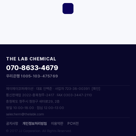
THE LAB CHEMICAL
070-8633-4679
우리은행 1005-103-475769
제이제이코퍼레이션 · 대표 안백준 · 사업자 723-38-00391
[확인]
통신판매업 2022-충북청주-2417 · FAX 0303-3447-2110
충청북도 청주시 청원구 새터로29, 2층
평일 10:00–18:00 · 점심 12:00–13:00
salechem@thelabk.com
공지사항
개인정보처리방침
이용약관
PC버전
© 2017 JJ Corporation. All Rights Reserved.