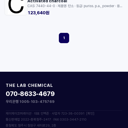
Activated charcoal
CAS: 7440-44-0 · 제품명: 탄소 · 등급: puriss. p.a., powder · 용량: 250G
123,640원
1
THE LAB CHEMICAL
070-8633-4679
우리은행 1005-103-475769
제이제이코퍼레이션 · 대표 안백준 · 사업자 723-38-00391
[확인]
통신판매업 2022-충북청주-2417 · FAX 0303-3447-2110
충청북도 청주시 청원구 새터로29, 2층