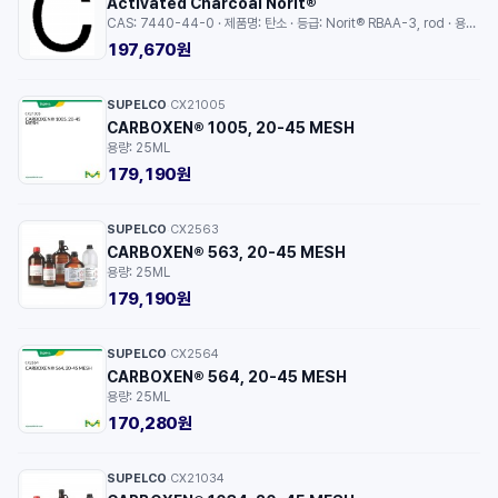
Activated Charcoal Norit®
CAS: 7440-44-0 · 제품명: 탄소 · 등급: Norit® RBAA-3, rod · 용량: 1KG
197,670원
SUPELCO
CX21005
·
CARBOXEN® 1005, 20-45 MESH
용량: 25ML
179,190원
SUPELCO
CX2563
·
CARBOXEN® 563, 20-45 MESH
용량: 25ML
179,190원
SUPELCO
CX2564
·
CARBOXEN® 564, 20-45 MESH
용량: 25ML
170,280원
SUPELCO
CX21034
·