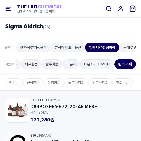
THE LAB
CHEMICAL
전세계 시약·장비 원스톱 마켓
Sigma Aldrich
(26)
생화학·분자생물학
분석화학·표준물질
일반시약·합성화학
용매·완충용
분류
에너지재료
재료합성
탄수화물
소분자
대분자·바이오파마
탄소 소재
세분류
인기순
신상품순
상품명순
높은가격순
낮은가격순
조회수순
SUPELCO
CX2572
·
CARBOXEN® 572, 20-45 MESH
용량: 25ML
170,280원
SIAL
RBAA-3
·