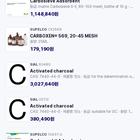
Carbosieve Adsorbent
등급: matrix Carbosieve S-II, 80-100 mesh, bottle of 10 g · 용량: 10G
1,148,840원
SUPELCO
CX2569
·
CARBOXEN® 569, 20-45 MESH
용량: 25ML
179,190원
SIAL
80485
·
Activated charcoal
CAS: 7440-44-0 · 제품명: 탄소 · 등급: for the determination of AOX, 50-150 μm particle size · 용량: 25G
3,027,640원
SIAL
05112
·
Activated charcoal
CAS: 7440-44-0 · 제품명: 탄소 · 등급: suitable for GC · 용량: 100G
380,490원
SUPELCO
10437-U
·