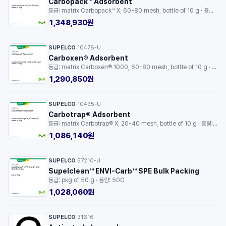
Carbopack™ Adsorbent
등급: matrix Carbopack™ X, 60-80 mesh, bottle of 10 g · 용량: 10G
1,348,930원
SUPELCO
10478-U
·
Carboxen® Adsorbent
등급: matrix Carboxen® 1000, 60-80 mesh, bottle of 10 g · 용량: 10G
1,290,850원
SUPELCO
10435-U
·
Carbotrap® Adsorbent
등급: matrix Carbotrap® X, 20-40 mesh, bottle of 10 g · 용량: 10G
1,086,140원
SUPELCO
57210-U
·
Supelclean™ ENVI-Carb™ SPE Bulk Packing
등급: pkg of 50 g · 용량: 50G
1,028,060원
SUPELCO
31616
·