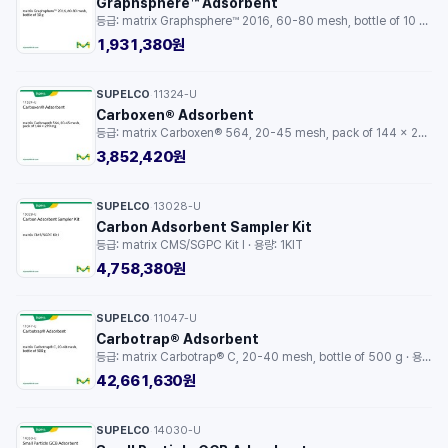
Graphsphere™ Adsorbent
등급: matrix Graphsphere™ 2016, 60-80 mesh, bottle of 10 g · 용량: 10G
1,931,380원
SUPELCO
11324-U
·
Carboxen® Adsorbent
등급: matrix Carboxen® 564, 20-45 mesh, pack of 144 × 290 mg · 용량: 290MG
3,852,420원
SUPELCO
13028-U
·
Carbon Adsorbent Sampler Kit
등급: matrix CMS/SGPC Kit I · 용량: 1KIT
4,758,380원
SUPELCO
11047-U
·
Carbotrap® Adsorbent
등급: matrix Carbotrap® C, 20-40 mesh, bottle of 500 g · 용량: 500G
42,661,630원
SUPELCO
14030-U
·