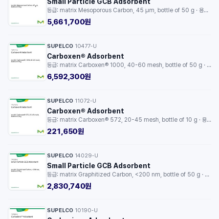
Small Particle GCB Adsorbent
등급: matrix Mesoporous Carbon, 45 μm, bottle of 50 g · 용량: 50G
5,661,700원
SUPELCO
10477-U
·
Carboxen® Adsorbent
등급: matrix Carboxen® 1000, 40-60 mesh, bottle of 50 g · 용량: 50G
6,592,300원
SUPELCO
11072-U
·
Carboxen® Adsorbent
등급: matrix Carboxen® 572, 20-45 mesh, bottle of 10 g · 용량: 10G
221,650원
SUPELCO
14029-U
·
Small Particle GCB Adsorbent
등급: matrix Graphitized Carbon, <200 nm, bottle of 50 g · 용량: 50G
2,830,740원
SUPELCO
10190-U
·