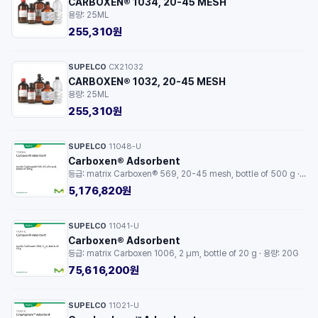
CARBOXEN® 1034, 20-45 MESH
용량: 25ML
255,310원
SUPELCO
CX21032
·
CARBOXEN® 1032, 20-45 MESH
용량: 25ML
255,310원
SUPELCO
11048-U
·
Carboxen® Adsorbent
등급: matrix Carboxen® 569, 20-45 mesh, bottle of 500 g · 용량: 500G
5,176,820원
SUPELCO
11041-U
·
Carboxen® Adsorbent
등급: matrix Carboxen 1006, 2 μm, bottle of 20 g · 용량: 20G
75,616,200원
SUPELCO
11021-U
·