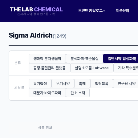
THE LAB
CHEMICAL
브랜드 카탈로그
제품문의
▾
전세계 시약·장비 원스톱 마켓
Sigma Aldrich
(1,249)
생화학·분자생물학
분석화학·표준물질
일반시약·합성화학
분류
공정·품질관리·플랫폼
실험소모품·Labware
기타 특수분
유기합성
무기시약
촉매
빌딩블록
연구용 시약
세분류
대분자·바이오파마
탄소 소재
상품 정보