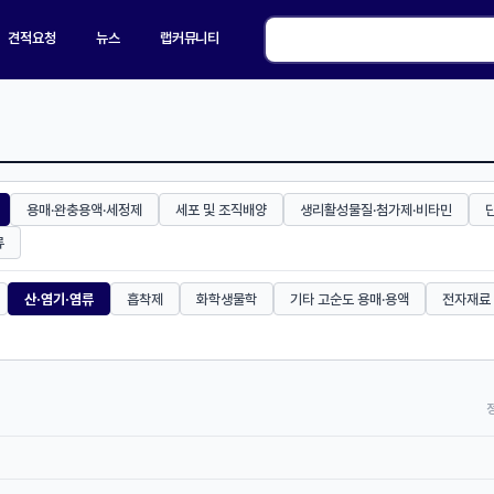
견적요청
뉴스
랩커뮤니티
용매·완충용액·세정제
세포 및 조직배양
생리활성물질·첨가제·비타민
류
산·염기·염류
흡착제
화학생물학
기타 고순도 용매·용액
전자재료