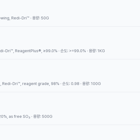
ing, Redi-Dri™ · 용량: 50G
-Dri™, ReagentPlus®, ≥99.0% · 순도: >=99.0% · 용량: 1KG
edi-Dri™, reagent grade, 98% · 순도: 0.98 · 용량: 100G
0%, as free SO₃ · 용량: 500G