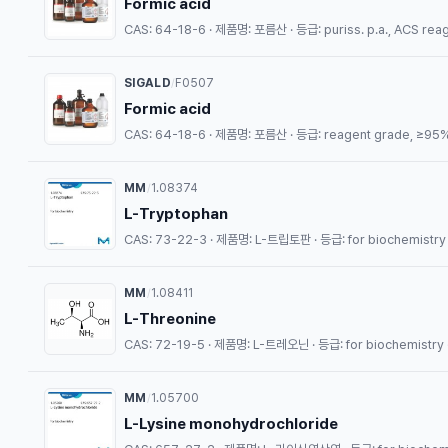
Formic acid
CAS: 64-18-6 · 제품명: 포름산 · 등급: puriss. p.a., ACS reag
SIGALD
F0507
/
Formic acid
CAS: 64-18-6 · 제품명: 포름산 · 등급: reagent grade, ≥95
MM
1.08374
/
L-Tryptophan
CAS: 73-22-3 · 제품명: L-트립토판 · 등급: for biochemistry
MM
1.08411
/
L-Threonine
CAS: 72-19-5 · 제품명: L-트레오닌 · 등급: for biochemistry 
MM
1.05700
/
L-Lysine monohydrochloride