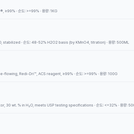
, ≥99% · 순도: >=99% · 용량: 1KG
stabilized · 순도: 48-52% H2O2 basis (by KMnO4, titration) · 용량: 500ML
-flowing, Redi-Dri™, ACS reagent, ≥99% · 순도: >=99% · 용량: 100G
r, 30 wt. % in H₂O, meets USP testing specifications · 순도: <=32% · 용량: 5