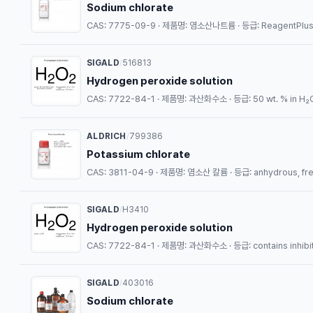
Sodium chlorate
CAS: 7775-09-9 · 제품명: 염소산나트륨 · 등급: ReagentPlus®
SIGALD
516813
/
Hydrogen peroxide solution
CAS: 7722-84-1 · 제품명: 과산화수소 · 등급: 50 wt. % in H₂O, 
ALDRICH
799386
/
Potassium chlorate
CAS: 3811-04-9 · 제품명: 염소산 칼륨 · 등급: anhydrous, free
SIGALD
H3410
/
Hydrogen peroxide solution
CAS: 7722-84-1 · 제품명: 과산화수소 · 등급: contains inhibito
SIGALD
403016
/
Sodium chlorate