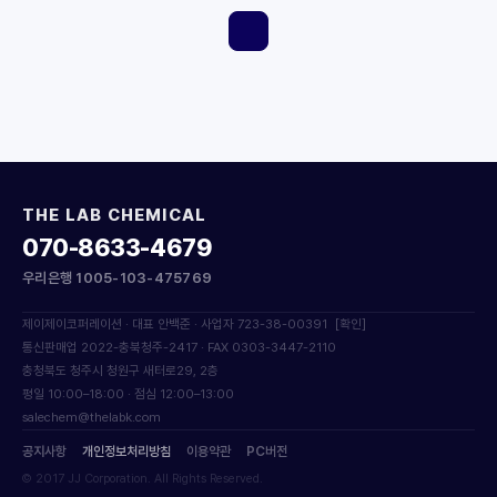
THE LAB CHEMICAL
070-8633-4679
우리은행 1005-103-475769
제이제이코퍼레이션 · 대표 안백준 · 사업자 723-38-00391
[확인]
통신판매업 2022-충북청주-2417 · FAX 0303-3447-2110
충청북도 청주시 청원구 새터로29, 2층
평일 10:00–18:00 · 점심 12:00–13:00
salechem@thelabk.com
공지사항
개인정보처리방침
이용약관
PC버전
© 2017 JJ Corporation. All Rights Reserved.